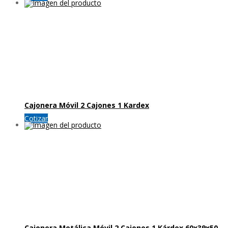
Cajonera Móvil 2 Cajones 1 Kardex
Cotizar
Cajonera Metálica Móvil 2 Cajones 1 Kárdex 60x39x50