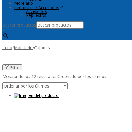
Mobiliario
Repuestos / Accesorios
Accesorios
Repuestos
Buscar productos
×
Inicio
/
Mobiliario
/
Cajoneras
Filtro
Mostrando los 12 resultados
Ordenado por los últimos