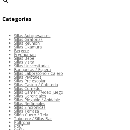
Categorías
Sillas Autopesantes
Sillas Giratorias
Sillas Reunion
Sillas Okamura
Bergere
Ergohuman
Sillas Bebé
Sillas Visita
Sillas Universitarias
Banquetas / Espera
Sillas Laboratorio / Cajero
Sillas Pivótales
Sillas Pre escolar
Sillas Casino / Cafeteria
Sillas Comedor
Sillas Gamer / Video juego
Sillas Gerenciales
Sillas Plegable / Anidable
Sillas Reclinables
Sillas Sincronicas
Sillas Terraza
Sillón Cuero / Tela
Tabutere / Sillas Bar
Poltrona
Pouf
Sofás