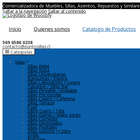
Comercializadora de Muebles, Sillas, Asientos, Repuestos y Similare
Saltar a la navegación
Saltar al contenido
Inicio
Quienes somos
Catalogo de Productos
569 6586 0238
contacto@puntosillas.cl
Categorías
Sillas
Sillas Bebé
Sillas Visita
Sillas Universitarias
Banquetas / Espera
Sillas Laboratorio / Cajero
Tabutere / Sillas Bar
Sillas Plegable / Anidable
Sillas Pre escolar
Sillas Casino / Cafeteria
Sillas Terraza
Pouf
Sillón Cuero / Tela
Sillas Gamer / Video juego
Sillas Comedor
Sillas Gerenciales
Sillas Pivótales
Sillas soporte >120kg
Sofás
Poltrona