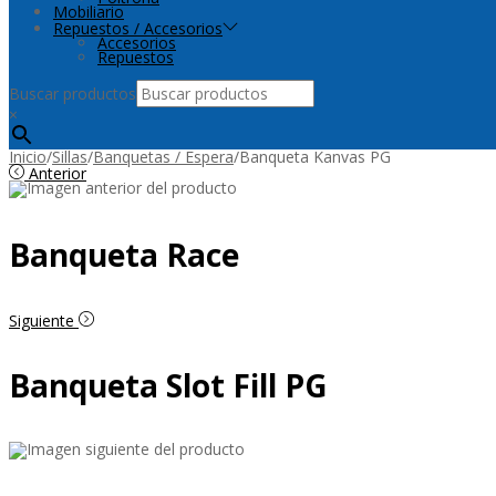
Mobiliario
Repuestos / Accesorios
Accesorios
Repuestos
Buscar productos
×
Inicio
/
Sillas
/
Banquetas / Espera
/
Banqueta Kanvas PG
Anterior
Banqueta Race
Siguiente
Banqueta Slot Fill PG