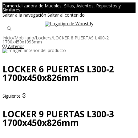
Comercializadora de Muebles, Sillas, Asientos, Repuestos y
Similares
Saltar a la navegación
Saltar al contenido
Inicio
/
Mobiliario
/
Lockers
/
LOCKER 8 PUERTAS L400-2
1700x450x1093mm
Anterior
LOCKER 6 PUERTAS L300-2
1700x450x826mm
Siguiente
LOCKER 9 PUERTAS L300-3
1700x450x826mm