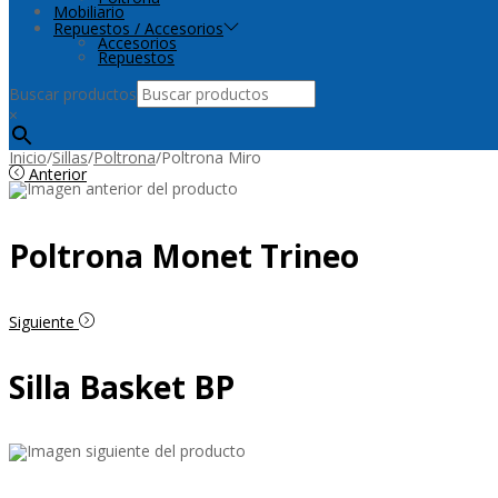
Mobiliario
Repuestos / Accesorios
Accesorios
Repuestos
Buscar productos
×
Inicio
/
Sillas
/
Poltrona
/
Poltrona Miro
Anterior
Poltrona Monet Trineo
Siguiente
Silla Basket BP