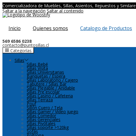
Comercializadora de Muebles, Sillas, Asientos, Repuestos y Similare
Saltar a la navegación
Saltar al contenido
Inicio
Quienes somos
Catalogo de Productos
569 6586 0238
contacto@puntosillas.cl
Categorías
Sillas
Sillas Bebé
Sillas Visita
Sillas Universitarias
Banquetas / Espera
Sillas Laboratorio / Cajero
Tabutere / Sillas Bar
Sillas Plegable / Anidable
Sillas Pre escolar
Sillas Casino / Cafeteria
Sillas Terraza
Pouf
Sillón Cuero / Tela
Sillas Gamer / Video juego
Sillas Comedor
Sillas Gerenciales
Sillas Pivótales
Sillas soporte >120kg
Sofás
Poltrona