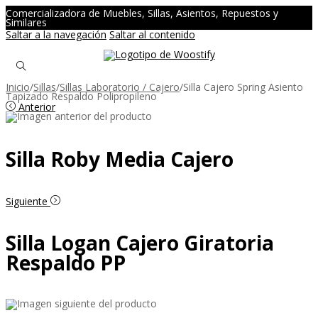
Comercializadora de Muebles, Sillas, Asientos, Repuestos y
Similares
Saltar a la navegación
Saltar al contenido
Inicio
/
Sillas
/
Sillas Laboratorio / Cajero
/
Silla Cajero Spring Asiento
Tapizado Respaldo Polipropileno
Anterior
Silla Roby Media Cajero
Siguiente
Silla Logan Cajero Giratoria
Respaldo PP