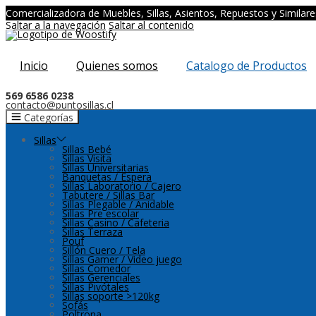
Comercializadora de Muebles, Sillas, Asientos, Repuestos y Similare
Saltar a la navegación
Saltar al contenido
Inicio
Quienes somos
Catalogo de Productos
569 6586 0238
contacto@puntosillas.cl
Categorías
Sillas
Sillas Bebé
Sillas Visita
Sillas Universitarias
Banquetas / Espera
Sillas Laboratorio / Cajero
Tabutere / Sillas Bar
Sillas Plegable / Anidable
Sillas Pre escolar
Sillas Casino / Cafeteria
Sillas Terraza
Pouf
Sillón Cuero / Tela
Sillas Gamer / Video juego
Sillas Comedor
Sillas Gerenciales
Sillas Pivótales
Sillas soporte >120kg
Sofás
Poltrona