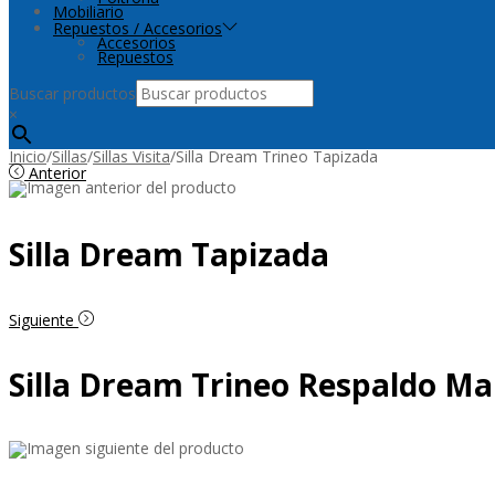
Mobiliario
Repuestos / Accesorios
Accesorios
Repuestos
Buscar productos
×
Inicio
/
Sillas
/
Sillas Visita
/
Silla Dream Trineo Tapizada
Anterior
Silla Dream Tapizada
Siguiente
Silla Dream Trineo Respaldo Ma