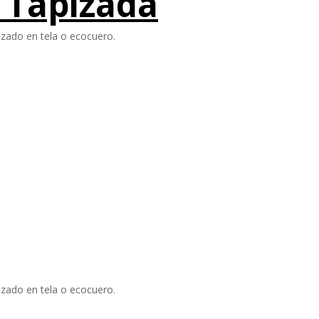
o Tapizada
izado en tela o ecocuero.
izado en tela o ecocuero.