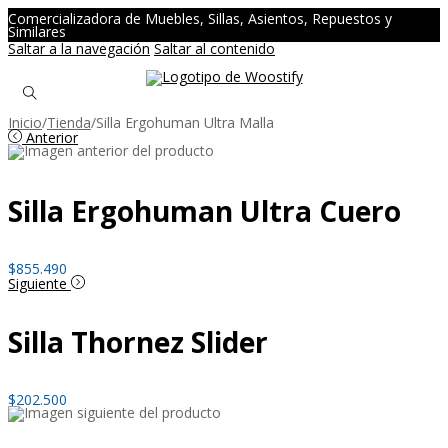
Comercializadora de Muebles, Sillas, Asientos, Repuestos y
Similares
Saltar a la navegación
Saltar al contenido
Inicio
/
Tienda
/
Silla Ergohuman Ultra Malla
Anterior
Silla Ergohuman Ultra Cuero
$
855.490
Siguiente
Silla Thornez Slider
$
202.500