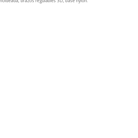
moldeada, brazos regulables 3D, base nylon.