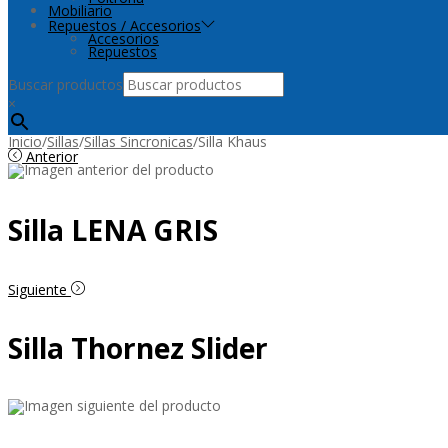
Mobiliario
Repuestos / Accesorios
Accesorios
Repuestos
Buscar productos
×
Inicio
/
Sillas
/
Sillas Sincronicas
/
Silla Khaus
Anterior
Silla LENA GRIS
Siguiente
Silla Thornez Slider