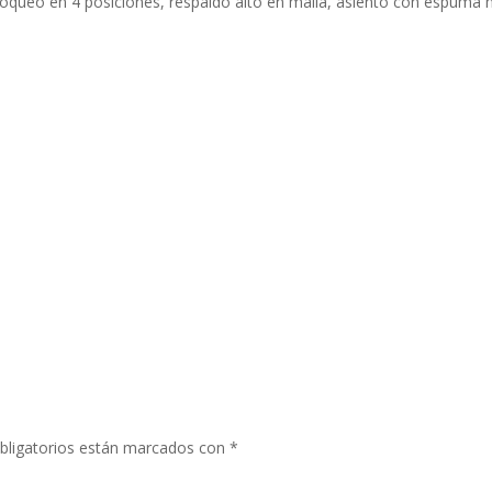
loqueo en 4 posiciones, respaldo alto en malla, asiento con espuma 
bligatorios están marcados con
*