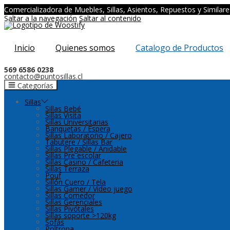
Comercializadora de Muebles, Sillas, Asientos, Repuestos y Similare
Saltar a la navegación
Saltar al contenido
Inicio
Quienes somos
Catalogo de Productos
569 6586 0238
contacto@puntosillas.cl
Categorías
Sillas
Sillas Bebé
Sillas Visita
Sillas Universitarias
Banquetas / Espera
Sillas Laboratorio / Cajero
Tabutere / Sillas Bar
Sillas Plegable / Anidable
Sillas Pre escolar
Sillas Casino / Cafeteria
Sillas Terraza
Pouf
Sillón Cuero / Tela
Sillas Gamer / Video juego
Sillas Comedor
Sillas Gerenciales
Sillas Pivótales
Sillas soporte >120kg
Sofás
Poltrona