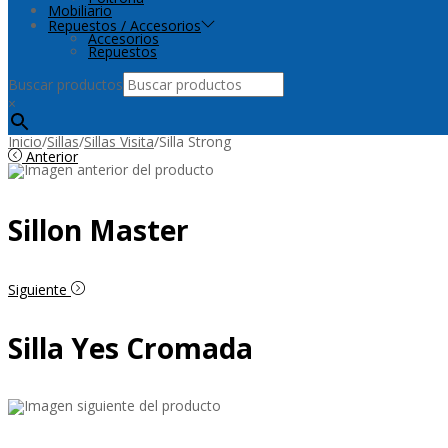
Mobiliario
Repuestos / Accesorios
Accesorios
Repuestos
Buscar productos
×
Inicio
/
Sillas
/
Sillas Visita
/
Silla Strong
Anterior
Sillon Master
Siguiente
Silla Yes Cromada