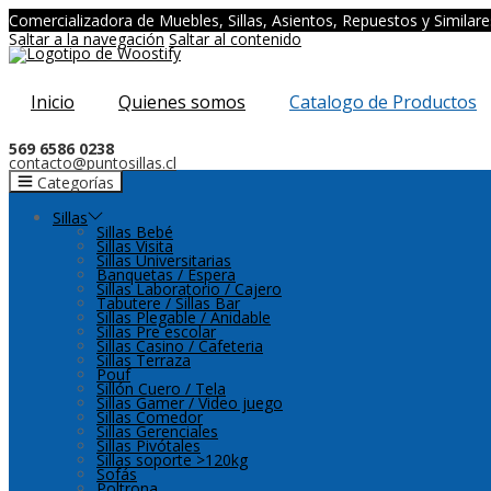
Comercializadora de Muebles, Sillas, Asientos, Repuestos y Similare
Saltar a la navegación
Saltar al contenido
Inicio
Quienes somos
Catalogo de Productos
569 6586 0238
contacto@puntosillas.cl
Categorías
Sillas
Sillas Bebé
Sillas Visita
Sillas Universitarias
Banquetas / Espera
Sillas Laboratorio / Cajero
Tabutere / Sillas Bar
Sillas Plegable / Anidable
Sillas Pre escolar
Sillas Casino / Cafeteria
Sillas Terraza
Pouf
Sillón Cuero / Tela
Sillas Gamer / Video juego
Sillas Comedor
Sillas Gerenciales
Sillas Pivótales
Sillas soporte >120kg
Sofás
Poltrona