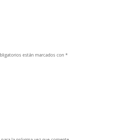
bligatorios están marcados con
*
 para la próxima vez que comente.