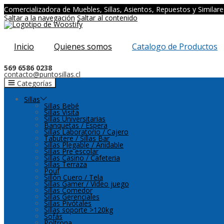
Comercializadora de Muebles, Sillas, Asientos, Repuestos y Similare
Saltar a la navegación
Saltar al contenido
Inicio
Quienes somos
Catalogo de Productos
569 6586 0238
contacto@puntosillas.cl
Categorías
Sillas
Sillas Bebé
Sillas Visita
Sillas Universitarias
Banquetas / Espera
Sillas Laboratorio / Cajero
Tabutere / Sillas Bar
Sillas Plegable / Anidable
Sillas Pre escolar
Sillas Casino / Cafeteria
Sillas Terraza
Pouf
Sillón Cuero / Tela
Sillas Gamer / Video juego
Sillas Comedor
Sillas Gerenciales
Sillas Pivótales
Sillas soporte >120kg
Sofás
Poltrona